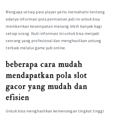
Mengapa setiap para player perlu memahami tentang
adanya informasi pola permainan judi ini untuk bisa
memberikan kesempatan menang lebih banyak bagi
setiap orang. Ikuti informasi ini untuk bisa menjadi
seorang yang profesional dan menghasilkan untung
terbaik melalui game judi online.
beberapa cara mudah
mendapatkan pola slot
gacor yang mudah dan
efisien
Untuk bisa menghasilkan kemenangan tingkat tinggi