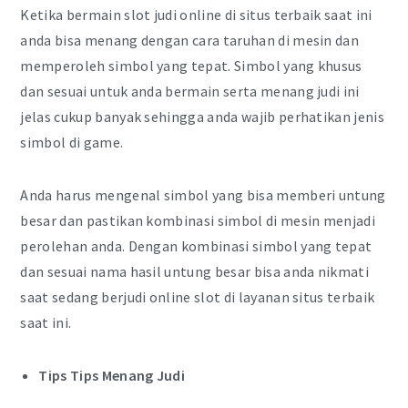
Ketika bermain slot judi online di situs terbaik saat ini
anda bisa menang dengan cara taruhan di mesin dan
memperoleh simbol yang tepat. Simbol yang khusus
dan sesuai untuk anda bermain serta menang judi ini
jelas cukup banyak sehingga anda wajib perhatikan jenis
simbol di game.
Anda harus mengenal simbol yang bisa memberi untung
besar dan pastikan kombinasi simbol di mesin menjadi
perolehan anda. Dengan kombinasi simbol yang tepat
dan sesuai nama hasil untung besar bisa anda nikmati
saat sedang berjudi online slot di layanan situs terbaik
saat ini.
Tips Tips Menang Judi