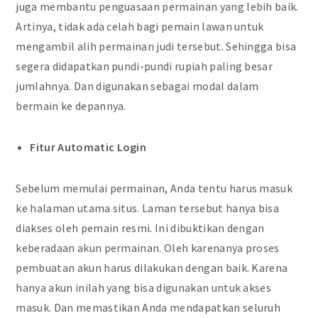
juga membantu penguasaan permainan yang lebih baik.
Artinya, tidak ada celah bagi pemain lawan untuk
mengambil alih permainan judi tersebut. Sehingga bisa
segera didapatkan pundi-pundi rupiah paling besar
jumlahnya. Dan digunakan sebagai modal dalam
bermain ke depannya.
Fitur Automatic Login
Sebelum memulai permainan, Anda tentu harus masuk
ke halaman utama situs. Laman tersebut hanya bisa
diakses oleh pemain resmi. Ini dibuktikan dengan
keberadaan akun permainan. Oleh karenanya proses
pembuatan akun harus dilakukan dengan baik.
Karena
hanya akun inilah yang bisa digunakan untuk akses
masuk. Dan memastikan Anda mendapatkan seluruh