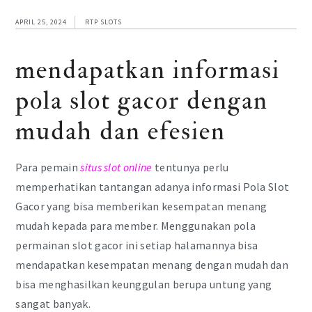
APRIL 25, 2024
RTP SLOTS
mendapatkan informasi
pola slot gacor dengan
mudah dan efesien
Para pemain
situs slot online
tentunya perlu
memperhatikan tantangan adanya informasi Pola Slot
Gacor yang bisa memberikan kesempatan menang
mudah kepada para member. Menggunakan pola
permainan slot gacor ini setiap halamannya bisa
mendapatkan kesempatan menang dengan mudah dan
bisa menghasilkan keunggulan berupa untung yang
sangat banyak.