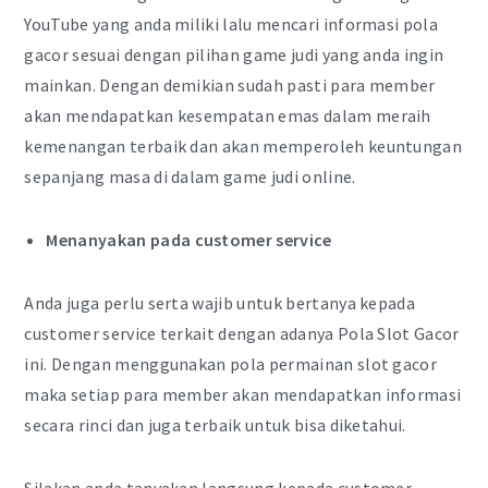
YouTube yang anda miliki lalu mencari informasi pola
gacor sesuai dengan pilihan game judi yang anda ingin
mainkan. Dengan demikian sudah pasti para member
akan mendapatkan kesempatan emas dalam meraih
kemenangan terbaik dan akan memperoleh keuntungan
sepanjang masa di dalam game judi online.
Menanyakan pada customer service
Anda juga perlu serta wajib untuk bertanya kepada
customer service terkait dengan adanya Pola Slot Gacor
ini. Dengan menggunakan pola permainan slot gacor
maka setiap para member akan mendapatkan informasi
secara rinci dan juga terbaik untuk bisa diketahui.
Silakan anda tanyakan langsung kepada customer