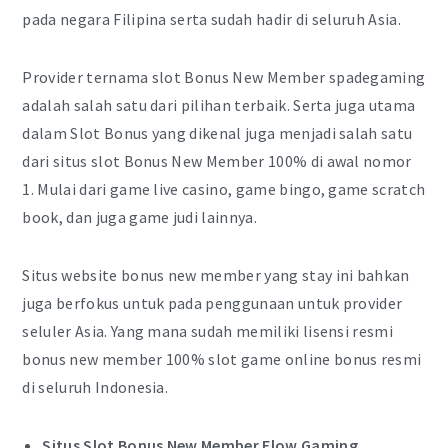
pada negara Filipina serta sudah hadir di seluruh Asia.
Provider ternama slot Bonus New Member spadegaming
adalah salah satu dari pilihan terbaik.
Serta juga utama
dalam Slot Bonus yang dikenal juga menjadi salah satu
dari situs slot Bonus New Member 100% di awal nomor
1.
Mulai dari game live casino, game bingo, game scratch
book, dan juga game judi lainnya.
Situs website bonus new member yang stay ini bahkan
juga berfokus untuk pada penggunaan untuk provider
seluler Asia. Yang mana sudah memiliki lisensi resmi
bonus new member 100% slot game online bonus resmi
di seluruh Indonesia.
Situs Slot Bonus New Member Flow Gaming