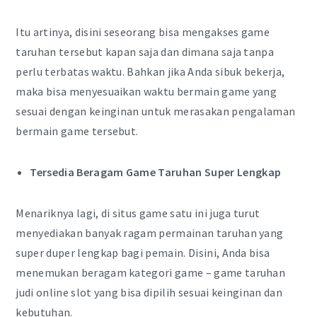
Itu artinya, disini seseorang bisa mengakses game
taruhan tersebut kapan saja dan dimana saja tanpa
perlu terbatas waktu. Bahkan jika Anda sibuk bekerja,
maka bisa menyesuaikan waktu bermain game yang
sesuai dengan keinginan untuk merasakan pengalaman
bermain game tersebut.
Tersedia Beragam Game Taruhan Super Lengkap
Menariknya lagi, di situs game satu ini juga turut
menyediakan banyak ragam permainan taruhan yang
super duper lengkap bagi pemain. Disini, Anda bisa
menemukan beragam kategori game – game taruhan
judi online slot yang bisa dipilih sesuai keinginan dan
kebutuhan.