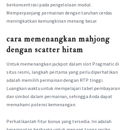
berkonsentrasi pada pengelolaan modal.
Memperpanjang permainan dengan taruhan cerdas
meningkatkan kemungkinan menang besar.
cara memenangkan mahjong
dengan scatter hitam
Untuk memenangkan jackpot dalam slot Pragmatic di
situs resmi, langkah pertama yang perlu diperhatikan
adalah memilih permainan dengan RTP tinggi.
Luangkan waktu untuk mempelajari tabel pembayaran
dan simbol dalam permainan, sehingga Anda dapat
memahami potensi kemenangan.
Perhatikanlah fitur bonus yang tersedia. Ini adalah
kesempatan berharga untuk menang tanpa resiko