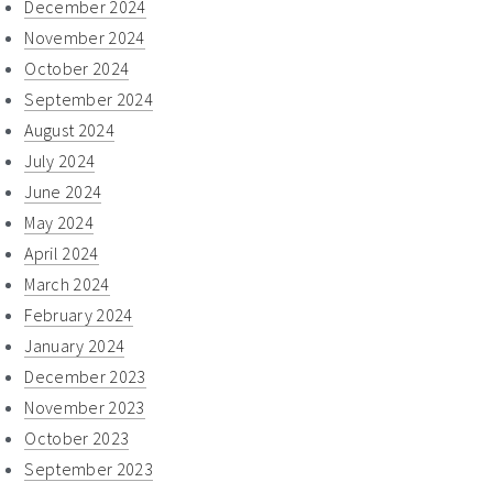
December 2024
November 2024
October 2024
September 2024
August 2024
July 2024
June 2024
May 2024
April 2024
March 2024
February 2024
January 2024
December 2023
November 2023
October 2023
September 2023