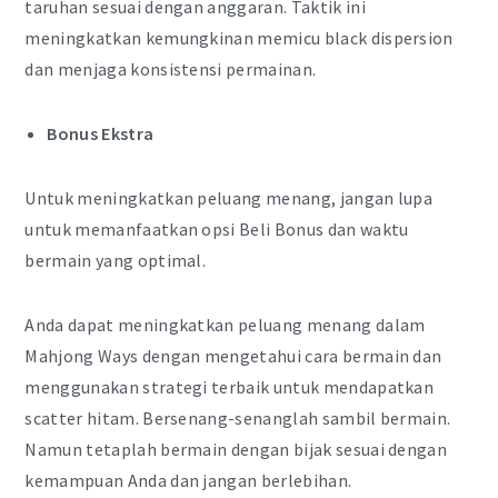
taruhan sesuai dengan anggaran. Taktik ini
meningkatkan kemungkinan memicu black dispersion
dan menjaga konsistensi permainan.
Bonus Ekstra
Untuk meningkatkan peluang menang, jangan lupa
untuk memanfaatkan opsi Beli Bonus dan waktu
bermain yang optimal.
Anda dapat meningkatkan peluang menang dalam
Mahjong Ways dengan mengetahui cara bermain dan
menggunakan strategi terbaik untuk mendapatkan
scatter hitam. Bersenang-senanglah sambil bermain.
Namun tetaplah bermain dengan bijak sesuai dengan
kemampuan Anda dan jangan berlebihan.