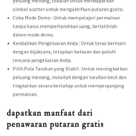
peluang menang, cobalah untuk mendapatkan
simbol scatter untuk mengaktifkan putaran gratis.
Coba Mode Demo :
Untuk mempelajari permainan
tanpa harus mempertaruhkan uang, berlatihlah
dalam mode demo.
Kendalikan Pengeluaran Anda :
Untuk terus bermain
dengan bijaksana, tetapkan batasan dan patuhi
rencana pengeluaran Anda.
Pilih Pola Taruhan yang Stabil :
Untuk meningkatkan
peluang menang, mulailah dengan taruhan kecil dan
tingkatkan secara bertahap untuk memperpanjang
permainan.
dapatkan manfaat dari
penawaran putaran gratis