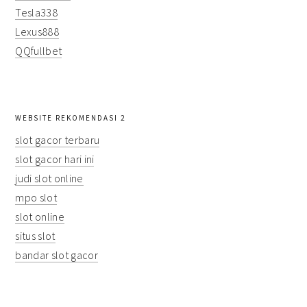
Tesla338
Lexus888
QQfullbet
WEBSITE REKOMENDASI 2
slot gacor terbaru
slot gacor hari ini
judi slot online
mpo slot
slot online
situs slot
bandar slot gacor