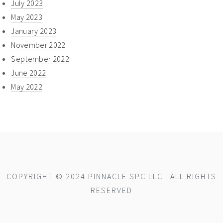
July 2023
May 2023
January 2023
November 2022
September 2022
June 2022
May 2022
COPYRIGHT © 2024 PINNACLE SPC LLC | ALL RIGHTS
RESERVED