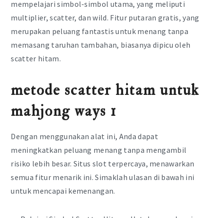
mempelajari simbol-simbol utama, yang meliputi
multiplier, scatter, dan wild. Fitur putaran gratis, yang
merupakan peluang fantastis untuk menang tanpa
memasang taruhan tambahan, biasanya dipicu oleh
scatter hitam.
metode scatter hitam untuk
mahjong ways 1
Dengan menggunakan alat ini, Anda dapat
meningkatkan peluang menang tanpa mengambil
risiko lebih besar. Situs slot terpercaya, menawarkan
semua fitur menarik ini. Simaklah ulasan di bawah ini
untuk mencapai kemenangan.