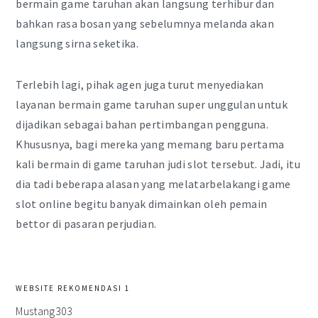
bermain game taruhan akan langsung terhibur dan
bahkan rasa bosan yang sebelumnya melanda akan
langsung sirna seketika.
Terlebih lagi, pihak agen juga turut menyediakan
layanan bermain game taruhan super unggulan untuk
dijadikan sebagai bahan pertimbangan pengguna.
Khususnya, bagi mereka yang memang baru pertama
kali bermain di game taruhan judi slot tersebut.
Jadi, itu
dia tadi beberapa alasan yang melatarbelakangi game
slot online begitu banyak dimainkan oleh pemain
bettor di pasaran perjudian.
primary
WEBSITE REKOMENDASI 1
sidebar
Mustang303