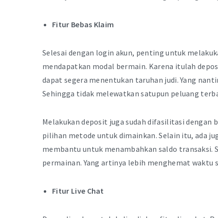
Fitur Bebas Klaim
Selesai dengan login akun, penting untuk melakuka
mendapatkan modal bermain. Karena itulah deposit
dapat segera menentukan taruhan judi.
Yang nanti
Sehingga tidak melewatkan satupun peluang terba
Melakukan deposit juga sudah difasilitasi dengan
pilihan metode untuk dimainkan.
Selain itu, ada j
membantu untuk menambahkan saldo transaksi. Seh
permainan. Yang artinya lebih menghemat waktu s
Fitur Live Chat