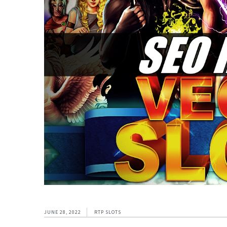
JUNE 28, 2022
RTP SLOTS