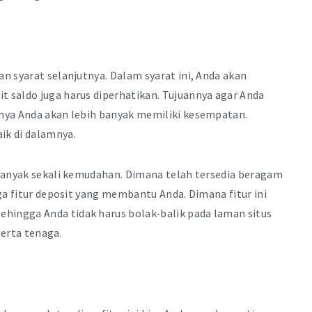
n syarat selanjutnya. Dalam syarat ini, Anda akan
 saldo juga harus diperhatikan. Tujuannya agar Anda
nya Anda akan lebih banyak memiliki kesempatan.
ik di dalamnya.
 banyak sekali kemudahan. Dimana telah tersedia beragam
uga fitur deposit yang membantu Anda. Dimana fitur ini
ingga Anda tidak harus bolak-balik pada laman situs
erta tenaga.