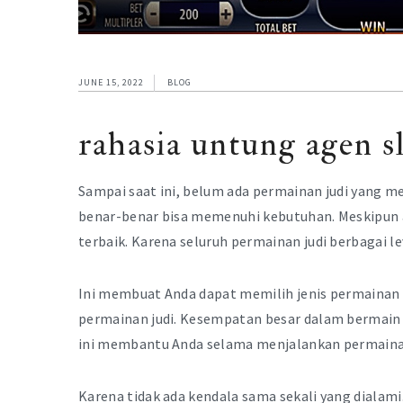
JUNE 15, 2022
BLOG
rahasia untung agen sl
Sampai saat ini, belum ada permainan judi yang me
benar-benar bisa memenuhi kebutuhan. Meskipun ada
terbaik. Karena seluruh permainan judi berbagai le
Ini membuat Anda dapat memilih jenis permaina
permainan judi.
Kesempatan besar dalam bermain ju
ini membantu Anda selama menjalankan permaina
Karena tidak ada kendala sama sekali yang diala