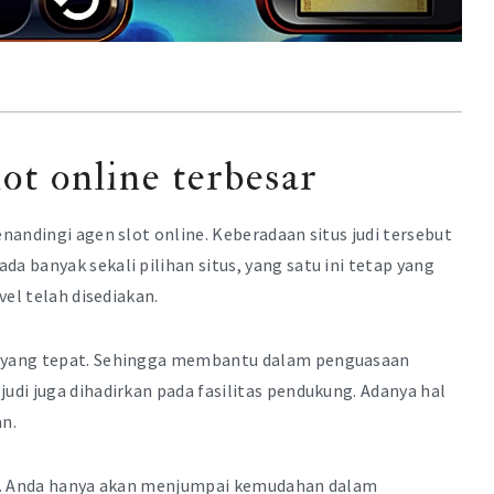
ot online terbesar
nandingi agen slot online. Keberadaan situs judi tersebut
 banyak sekali pilihan situs, yang satu ini tetap yang
vel telah disediakan.
n yang tepat. Sehingga membantu dalam penguasaan
di juga dihadirkan pada fasilitas pendukung. Adanya hal
n.
mi. Anda hanya akan menjumpai kemudahan dalam