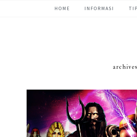
Skip
Skip
Skip
HOME
INFORMASI
TI
to
to
to
primary
main
primary
navigation
content
sidebar
archives