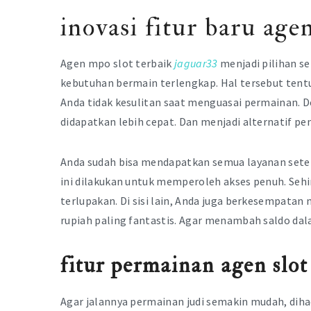
inovasi fitur baru agen
Agen mpo slot terbaik
jaguar33
menjadi pilihan se
kebutuhan bermain terlengkap. Hal tersebut tent
Anda tidak kesulitan saat menguasai permainan.
D
didapatkan lebih cepat. Dan menjadi alternatif p
Anda sudah bisa mendapatkan semua layanan sete
ini dilakukan untuk memperoleh akses penuh. Seh
terlupakan.
Di sisi lain, Anda juga berkesempata
rupiah paling fantastis. Agar menambah saldo dal
fitur permainan agen slot
Agar jalannya permainan judi semakin mudah, diha