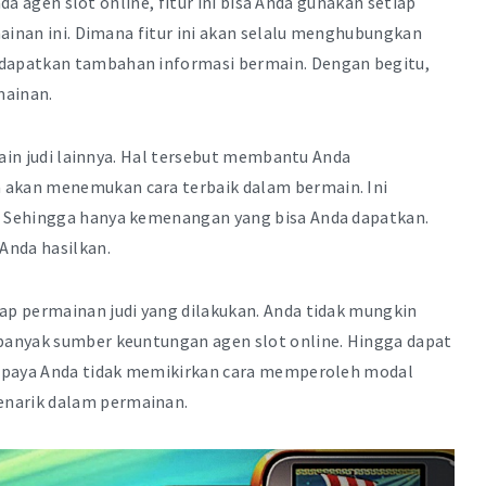
ada agen slot online, fitur ini bisa Anda gunakan setiap
mainan ini. Dimana fitur ini akan selalu menghubungkan
ndapatkan tambahan informasi bermain.
Dengan begitu,
mainan.
main judi lainnya. Hal tersebut membantu Anda
 akan menemukan cara terbaik dalam bermain. Ini
. Sehingga hanya kemenangan yang bisa Anda dapatkan.
Anda hasilkan.
ap permainan judi yang dilakukan. Anda tidak mungkin
banyak sumber keuntungan agen slot online.
Hingga dapat
Supaya Anda tidak memikirkan cara memperoleh modal
narik dalam permainan.