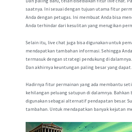
Dan paling baru, telah disediakan fitur live chat. P
saatnya. Ini sesuai dengan tujuan utama fitur per
Anda dengan petugas. Ini membuat Anda bisa me
Anda terhindar dari kesulitan yang merugikan per
Selain itu, live chat juga bisa digunakan untuk pe
mendapatkan tambahan informasi.
Sehingga Anda
termasuk dengan strategi pendukung di dalamnya
Dan akhirnya keuntungan paling besar yang dapat 
Hadirnya fitur permainan yang ada membantu seti
kehilangan peluang satupun di dalamnya. Bahkan 
digunakan sebagai alternatif pendapatan besar. 
tambahan. Untuk mendapatkan banyak kejutan me