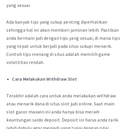
yang sesuai.
Ada banyak tips yang cukup penting diperhatikan
sehingga hal ini akan memberi jaminan lebih. Pastikan
anda bermain judi dengan tips yang sesuai, di mana tips
yang tepat untuk berjudi pada situs cukupi menarik.
Contoh tips menang di situs adalah memilih game
volatilitas rendah.
Cara Melakukan Withdraw Slot
Terakhir adalah cara untuk anda melakukan withdraw
atau menarik dana di situs slot judi online. Saat main
slot gacor maxwin ini anda hanya bisa meraih
keuntungan saldo deposit. Deposit ini harus anda tarik
lebih dahulu agar menjadi uang tunai dengan nilai