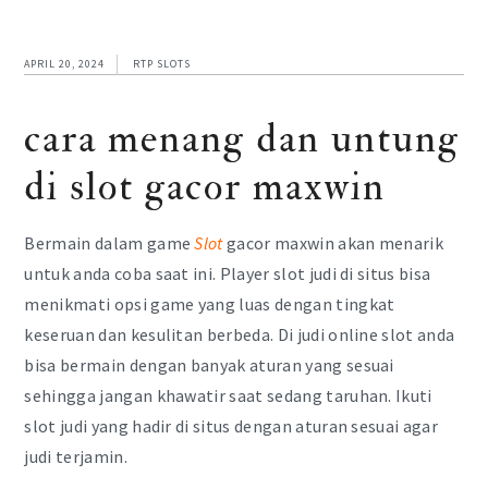
APRIL 20, 2024
RTP SLOTS
cara menang dan untung
di slot gacor maxwin
Bermain dalam game
Slot
gacor maxwin akan menarik
untuk anda coba saat ini. Player slot judi di situs bisa
menikmati opsi game yang luas dengan tingkat
keseruan dan kesulitan berbeda. Di judi online slot anda
bisa bermain dengan banyak aturan yang sesuai
sehingga jangan khawatir saat sedang taruhan. Ikuti
slot judi yang hadir di situs dengan aturan sesuai agar
judi terjamin.