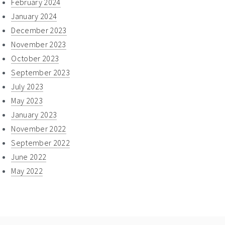
February 2024
January 2024
December 2023
November 2023
October 2023
September 2023
July 2023
May 2023
January 2023
November 2022
September 2022
June 2022
May 2022