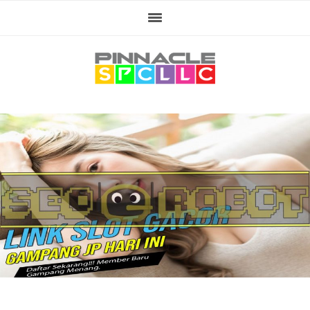
Skip
Skip
Skip
to
to
to
primary
main
primary
navigation
content
sidebar