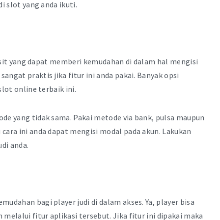
i slot yang anda ikuti.
deposit yang dapat memberi kemudahan di dalam hal mengisi
angat praktis jika fitur ini anda pakai. Banyak opsi
lot online terbaik ini.
tode yang tidak sama. Pakai metode via bank, pulsa maupun
 cara ini anda dapat mengisi modal pada akun. Lakukan
udi anda.
mudahan bagi player judi di dalam akses. Ya, player bisa
lalui fitur aplikasi tersebut. Jika fitur ini dipakai maka