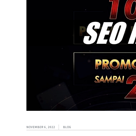
NOVEMBER 6, 2022
BLOG