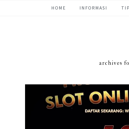
Skip
Skip
Skip
HOME
INFORMASI
TI
to
to
to
primary
main
primary
navigation
content
sidebar
archives f