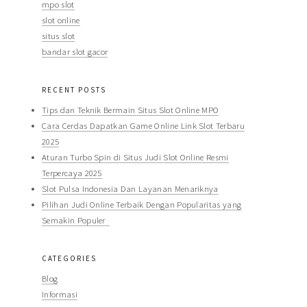
mpo slot
slot online
situs slot
bandar slot gacor
RECENT POSTS
Tips dan Teknik Bermain Situs Slot Online MPO
Cara Cerdas Dapatkan Game Online Link Slot Terbaru
2025
Aturan Turbo Spin di Situs Judi Slot Online Resmi
Terpercaya 2025
Slot Pulsa Indonesia Dan Layanan Menariknya
Pilihan Judi Online Terbaik Dengan Popularitas yang
Semakin Populer
CATEGORIES
Blog
Informasi