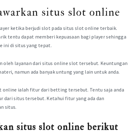
tawarkan situs slot online
er ketika berjudi slot pada situs slot online terbaik.
rik tentu dapat memberi kepuasaan bagi player sehingga
ini di situs yang tepat.
n oleh layanan dari situs online slot tersebut.
Keuntungan
materi, namun ada banyak untung yang lain untuk anda.
nline ialah fitur dari betting tersebut. Tentu saja anda
 dari situs tersebut. Ketahui fitur yang ada dan
n situs.
kan situs slot online berikut