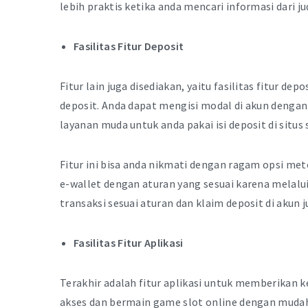
lebih praktis ketika anda mencari informasi dari jud
Fasilitas Fitur Deposit
Fitur lain juga disediakan, yaitu fasilitas fitur 
deposit. Anda dapat mengisi modal di akun dengan s
layanan muda untuk anda pakai isi deposit di situs s
Fitur ini bisa anda nikmati dengan ragam opsi me
e-wallet dengan aturan yang sesuai karena melalui
transaksi sesuai aturan dan klaim deposit di akun j
Fasilitas Fitur Aplikasi
Terakhir adalah fitur aplikasi untuk memberikan ke
akses dan bermain game slot online dengan mudah me