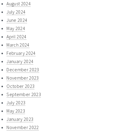
August 2024
July 2024
June 2024
May 2024
April 2024
March 2024
February 2024
January 2024
December 2023
November 2023
October 2023
September 2023
July 2023
May 2023
January 2023
November 2022