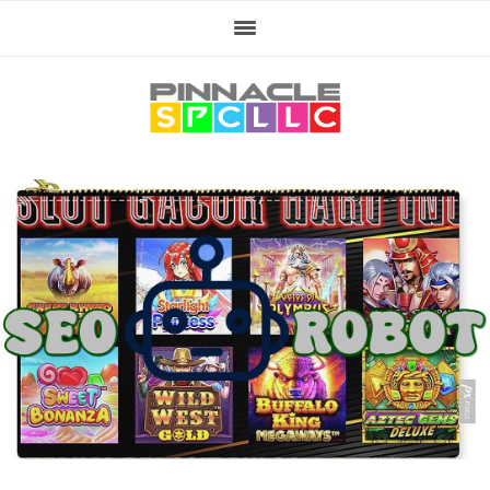
Skip
Skip
Skip
to
to
to
primary
main
primary
navigation
content
sidebar