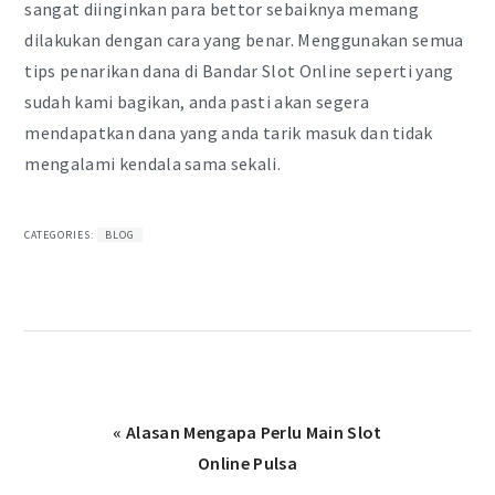
sangat diinginkan para bettor sebaiknya memang
dilakukan dengan cara yang benar. Menggunakan semua
tips penarikan dana di Bandar Slot Online seperti yang
sudah kami bagikan, anda pasti akan segera
mendapatkan dana yang anda tarik masuk dan tidak
mengalami kendala sama sekali.
CATEGORIES:
BLOG
Previous
« Alasan Mengapa Perlu Main Slot
Post:
Online Pulsa