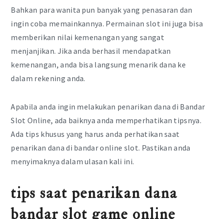
Bahkan para wanita pun banyak yang penasaran dan
ingin coba memainkannya. Permainan slot ini juga bisa
memberikan nilai kemenangan yang sangat
menjanjikan.
Jika anda berhasil mendapatkan
kemenangan, anda bisa langsung menarik dana ke
dalam rekening anda.
Apabila anda ingin melakukan penarikan dana di Bandar
Slot Online, ada baiknya anda memperhatikan tipsnya.
Ada tips khusus yang harus anda perhatikan saat
penarikan dana di bandar online slot. Pastikan anda
menyimaknya dalam ulasan kali ini.
tips saat penarikan dana
bandar slot game online