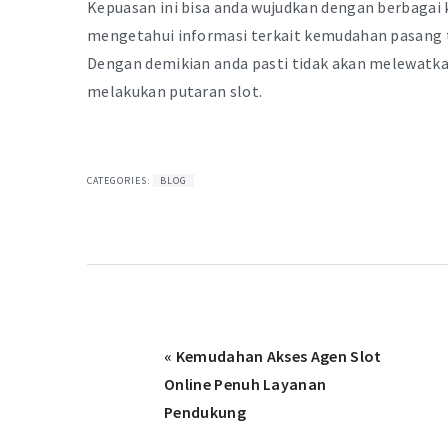
Kepuasan ini bisa anda wujudkan dengan berbagai
mengetahui informasi terkait kemudahan pasang t
Dengan demikian anda pasti tidak akan melewatka
melakukan putaran slot.
CATEGORIES:
BLOG
Previous
« Kemudahan Akses Agen Slot
Post:
Online Penuh Layanan
Pendukung