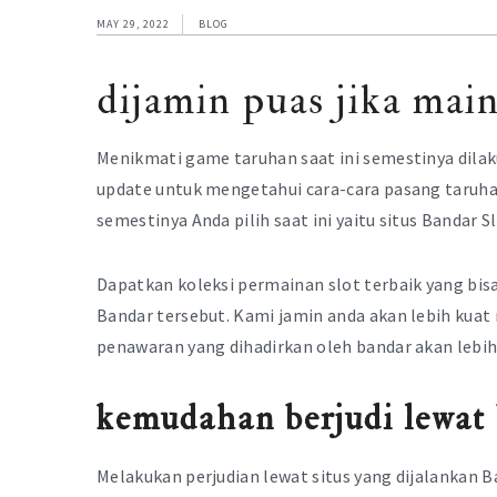
MAY 29, 2022
BLOG
dijamin puas jika main
Menikmati game taruhan saat ini semestinya dilak
update untuk mengetahui cara-cara pasang taruhan
semestinya Anda pilih saat ini yaitu situs Bandar S
Dapatkan koleksi permainan slot terbaik yang bis
Bandar tersebut. Kami jamin anda akan lebih kuat 
penawaran yang dihadirkan oleh bandar akan lebih
kemudahan berjudi lewat 
Melakukan perjudian lewat situs yang dijalankan 