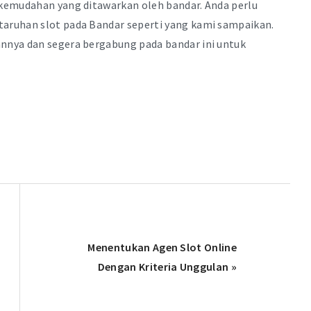
 kemudahan yang ditawarkan oleh bandar. Anda perlu
aruhan slot pada Bandar seperti yang kami sampaikan.
nnya dan segera bergabung pada bandar ini untuk
Next
Menentukan Agen Slot Online
Post:
Dengan Kriteria Unggulan »