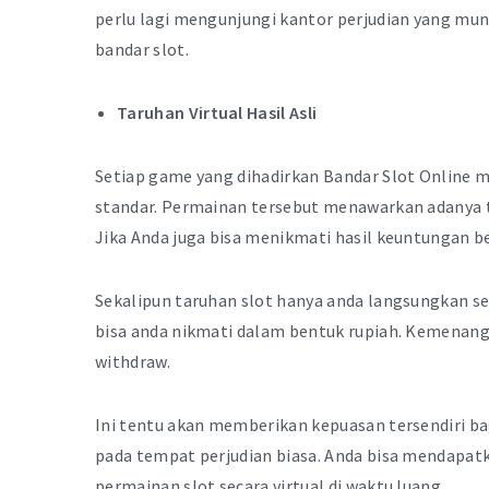
perlu lagi mengunjungi kantor perjudian yang mu
bandar slot.
Taruhan Virtual Hasil Asli
Setiap game yang dihadirkan Bandar Slot Online
standar. Permainan tersebut menawarkan adanya t
Jika Anda juga bisa menikmati hasil keuntungan be
Sekalipun taruhan slot hanya anda langsungkan sec
bisa anda nikmati dalam bentuk rupiah.
Kemenangan
withdraw.
Ini tentu akan memberikan kepuasan tersendiri bag
pada tempat perjudian biasa. Anda bisa mendapa
permainan slot secara virtual di waktu luang.