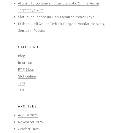
Aturan Turbo Spin di Situs Judi Slot Online Resmi
Terpercaya 2025
Slot Pulsa Indonesia Dan Layanan Menariknya
Pilihan Judi Online Terbaik Dengan Popularitas yang
Semakin Populer
CATEGORIES
Blog
Informasi
RTP Slots
Slot Online
Tips
Trik
ARCHIVES
August 2026
November 2025
October 2025