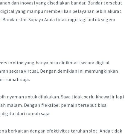
yanan dan inovasi yang disediakan bandar. Bandar tersebut
 digital yang mampu memberikan pelayanan lebih akurat.
 Bandar slot Supaya Anda tidak ragu lagi untuk segera
rsi online yang hanya bisa dinikmati secara digital.
ran secara virtual. Dengan demikian ini memungkinkan
ri rumah saja.
bih nyaman untuk dilakukan. Saya tidak perlu khawatir lagi
ngah malam.
Dengan fleksibel pemain tersebut bisa
digital dari rumah saja.
na berkaitan dengan efektivitas taruhan slot. Anda tidak