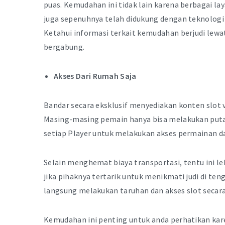
puas. Kemudahan ini tidak lain karena berbagai la
juga sepenuhnya telah didukung dengan teknologi
Ketahui informasi terkait kemudahan berjudi lewat
bergabung.
Akses Dari Rumah Saja
Bandar secara eksklusif menyediakan konten slot ve
Masing-masing pemain hanya bisa melakukan puta
setiap Player untuk melakukan akses permainan da
Selain menghemat biaya transportasi, tentu ini le
jika pihaknya tertarik untuk menikmati judi di te
langsung melakukan taruhan dan akses slot secara 
Kemudahan ini penting untuk anda perhatikan kare