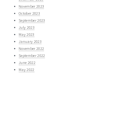
November 2023
October 2023
September 2023
July 2023
May 2023
January 2023
November 2022
September 2022
June 2022
May 2022